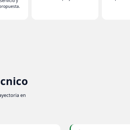
servicio y
 propuesta.
écnico
ayectoria en