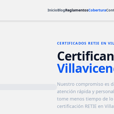
Inicio
Blog
Reglamentos
Cobertura
Con
CERTIFICADOS RETIE EN VI
Certifica
Villavice
Nuestro compromiso es dar
atención rápida y personal
tome menos tiempo de lo 
certificación RETIE en Vill