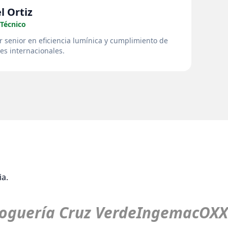
l Ortiz
 Técnico
r senior en eficiencia lumínica y cumplimiento de
es internacionales.
S
a.
guería Cruz Verde
Ingemac
OXX