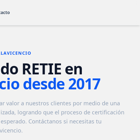
tacto
LLAVICENCIO
ndo RETIE en
ncio desde 2017
 valor a nuestros clientes por medio de una
izada, logrando que el proceso de certificación
esperado. Contáctanos si necesitas tu
avicencio.