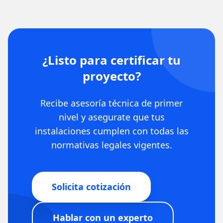
¿Listo para certificar tu
proyecto?
Recibe asesoría técnica de primer
nivel y asegurate que tus
instalaciones cumplen con todas las
normativas legales vigentes.
Solicita cotización
Hablar con un experto