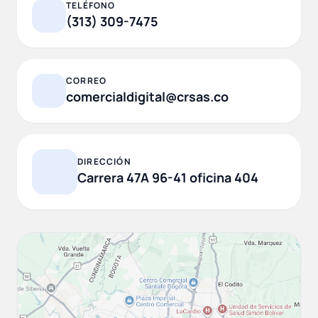
TELÉFONO
(313) 309-7475
CORREO
comercialdigital@crsas.co
DIRECCIÓN
Carrera 47A 96-41 oficina 404