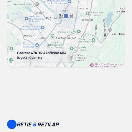
Carrera 47A 96-41 oficina 404
Bogotá - Colombia
RETIE
&
RETILAP